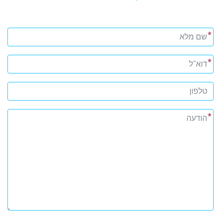
*
*
*