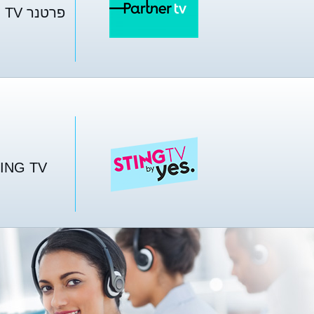
פרטנר TV טריפל פייבר
STING TV פי