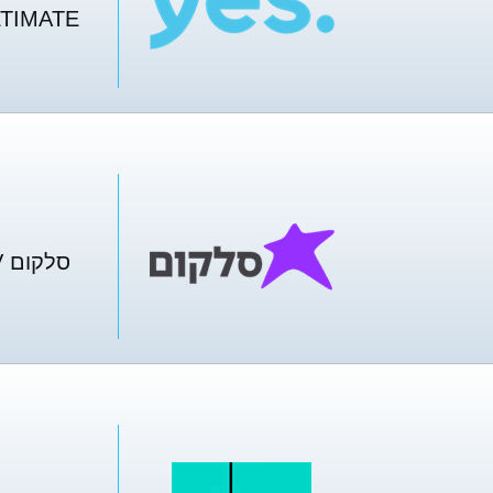
LTIMATE
סלקום TV פייבר