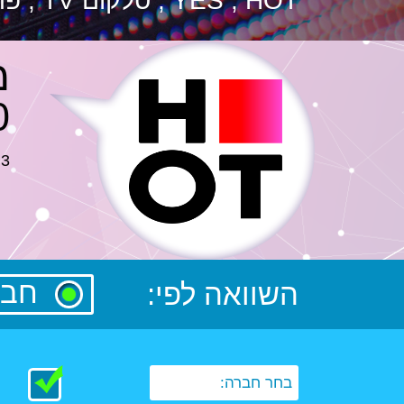
YES , HOT , סלקום TV , פרטנר TV , סטינג TV
000
3 חודשים ב- 99 ש"ח לחודש !
חביל
השוואה לפי:
בחר חברה: