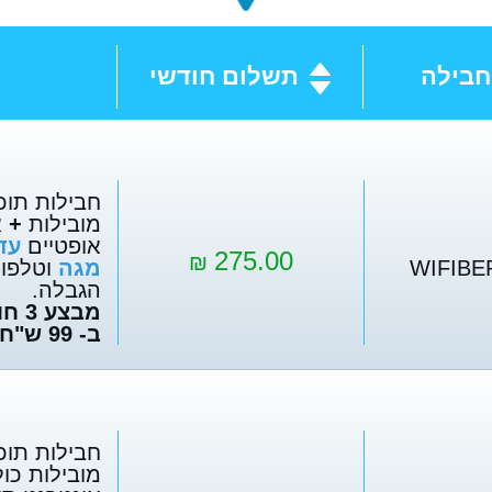
בילה
תשלום חודשי
חבילות תוכן
מובילות
+
א
אופטיים
275.00
₪
מגה
וטלפון 
הגבלה.
מבצע
ב- 99 ש"ח לחודש בלבד !
חבילות תוכן
מובילות כולל VOD 