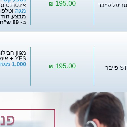
195.00
₪
אינטרנט סי
מגה
וטלפון
מבצע חודש
ב- 89 ש"ח לחודש !
מגוון חבילו
YES
+
אינט
1,000 מגה
195.00
₪
יבר
פני