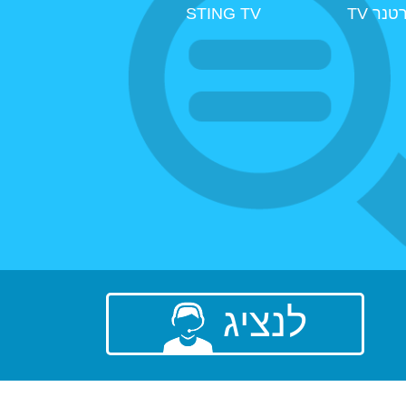
טנר TV
STING TV
לנציג