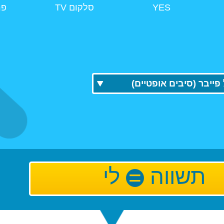
YES
סלקום TV
פר
פייבר (סיבים אופטיים)
תשווה
לי
=