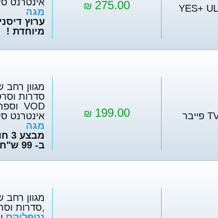
אינטרנט סי
275.00
₪
YES+ U
מגה
ערוץ דיסנ
מיוחדת !
מגוון רחב ש
סדרות וסרט
199.00
₪
אינטרנט סי
מגה
מבצע
ב- 99 ש"ח לחודש !
מגוון רחב ש
,סדרות וסר
נטפליקס
ו