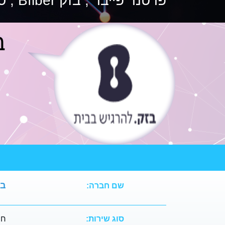
פרטנר פייבר , בזק Bfiber , סלקום פייבר , הוט פייבר
בז
בזק 
שם חברה:
סוג שירות:
חבי