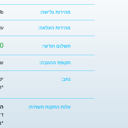
מהירות גלישה:
Mb
מהירות העלאה:
עד Mb
0
תשלום חודשי:
תקופת ההטבה:
שנ
יש צ
נתב:
*ח
התק
עלות התקנת תשתית:
דירה ב
*ב